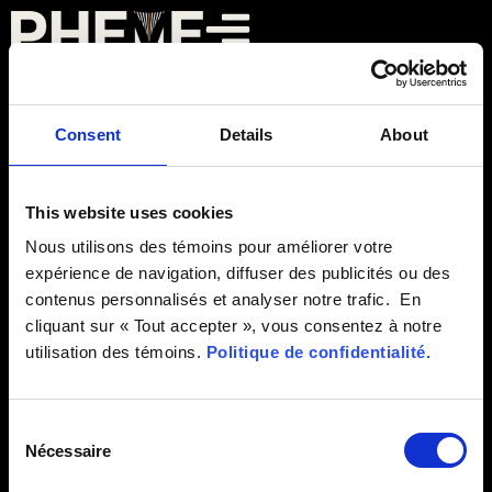
Catégorie :
Consent
Details
About
Non classé
This website uses cookies
Nous utilisons des témoins pour améliorer votre
expérience de navigation, diffuser des publicités ou des
contenus personnalisés et analyser notre trafic. En
Tous droits réservés
cliquant sur « Tout accepter », vous consentez à notre
utilisation des témoins.
Politique de confidentialité.
Optimized by Seraphinite Accelerator
Turns on site high speed to be attractive for people and search engines.
Consent
Nécessaire
Selection