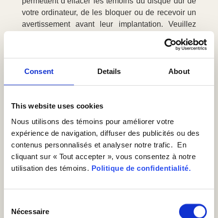
permettent d’effacer les témoins du disque dur de
votre ordinateur, de les bloquer ou de recevoir un
avertissement avant leur implantation. Veuillez
vous référer aux instructions de votre navigateur
pour en apprendre plus sur ces fonctions.
Hyperliens extérieurs
Consent
Details
About
affichés sur notre site
Le Site peut comprendre des liens vers des sites
This website uses cookies
Web exploités par des tiers. En cliquant sur ces
liens, vous quittez le Site. Le Service n’exerce
Nous utilisons des témoins pour améliorer votre
aucun contrôle sur l’exploitation de ces sites Web
expérience de navigation, diffuser des publicités ou des
et le fait qu’ils soient répertoriés sur notre Site
contenus personnalisés et analyser notre trafic. En
n’engage d’aucune façon la responsabilité du
cliquant sur « Tout accepter », vous consentez à notre
Service. Toutes les informations personnelles que
utilisation des témoins.
Politique de confidentialité.
vous transmettez par l’intermédiaire de ces sites
seront sujettes à la politique de protection des
informations personnelles de ces derniers.
Consent
Conservation de vos
Nécessaire
Selection